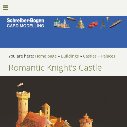
You are here:
Home page
»
Buildings
»
Castles + Palaces
Romantic Knight’s Castle