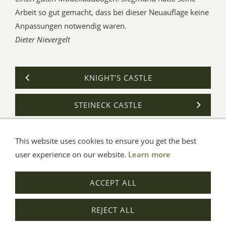
Arbeit so gut gemacht, dass bei dieser Neuauflage keine
Anpassungen notwendig waren.
Dieter Nievergelt
KNIGHT’S CASTLE
STEINECK CASTLE
This website uses cookies to ensure you get the best
General Terms
Impressum
Help
Privacy
user experience on our website.
Learn more
© Aue-Verlag GmbH, Möckmühl
ACCEPT ALL
Revocation
REJECT ALL